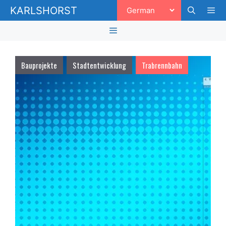
Zum
KARLSHORST
Inhalt
springen
Men
Menü
Bauprojekte
Stadtentwicklung
Trabrennbahn