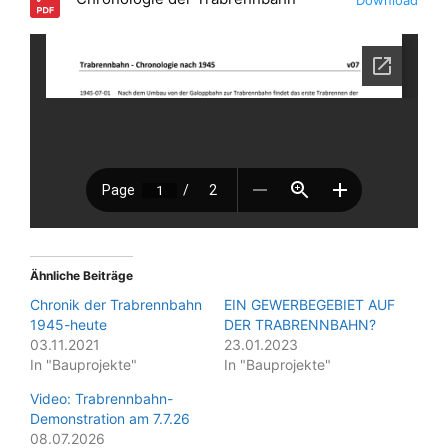
Ähnliche Beiträge
Chronik der Trabrennbahn
EIN GEWERBEGEBIET AUF
1945-heute
DER TRABRENNBAHN?
03.11.2021
23.01.2023
In "Bauprojekte"
In "Bauprojekte"
Video: Trabrennbahn-
Demonstration am 7.7.26
08.07.2026