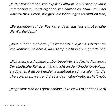
„In der Präsentation sind explizit 44000
m²
als Gewerbe/Handwe
unterschlagen. Sonst ergeben sich nämlich ca. 50000m² Fläc
wäre zu diskutieren, wie groß die Wohnungen tatsächlich sind
„Sie schreiben auf der Postkarte, dass „das letzte große Naher
die Wuhlheide….“
„Auch auf der Postkarte: „Ein historisches Idyll mit schützens
Wie kommen Sie darauf, das Biotop bleibt ja eben gerade bes
„Weiter auf der Postkarte: „Der begehrte, stadtnahe Reitspor
Der stadtnahe Reitsport hängt nicht an den Gnadenbrot-Koppel
stadtnahen Reitsport gezielt ausgebaut wird, vor allem für di
Therapiereiten, während die für das Traber-Wettgeschäft nöti
„Insgesamt sind das ganz schöne Fake News mit denen Sie da