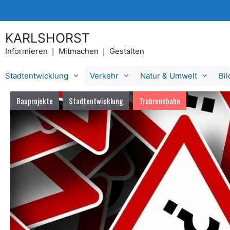
Zum
Inhalt
springen
KARLSHORST
Informieren ❘ Mitmachen ❘ Gestalten
Stadtentwicklung
Verkehr
Natur & Umwelt
Bi
Bauprojekte
Stadtentwicklung
Trabrennbahn