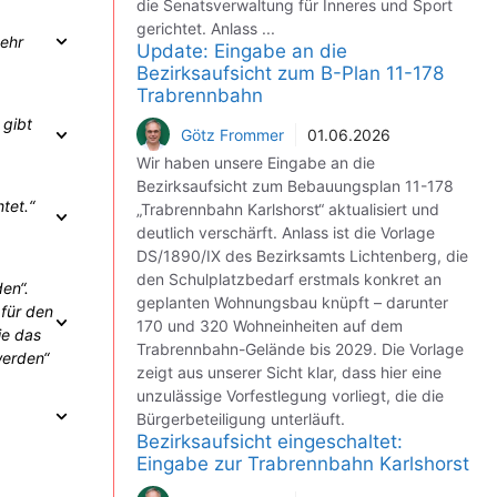
die Senatsverwaltung für Inneres und Sport
gerichtet. Anlass ...
ehr
Update: Eingabe an die
Bezirksaufsicht zum B-Plan 11-178
Trabrennbahn
 gibt
Götz Frommer
01.06.2026
Wir haben unsere Eingabe an die
Bezirksaufsicht zum Bebauungsplan 11-178
tet.“
„Trabrennbahn Karlshorst“ aktualisiert und
deutlich verschärft. Anlass ist die Vorlage
DS/1890/IX des Bezirksamts Lichtenberg, die
den Schulplatzbedarf erstmals konkret an
en“.
geplanten Wohnungsbau knüpft – darunter
 für den
170 und 320 Wohneinheiten auf dem
ie das
Trabrennbahn-Gelände bis 2029. Die Vorlage
werden“
zeigt aus unserer Sicht klar, dass hier eine
unzulässige Vorfestlegung vorliegt, die die
Bürgerbeteiligung unterläuft.
Bezirksaufsicht eingeschaltet:
Eingabe zur Trabrennbahn Karlshorst