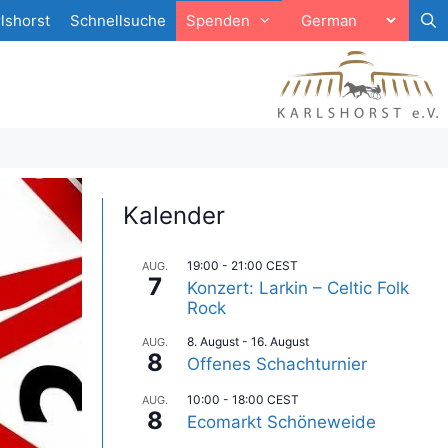
lshorst
Schnellsuche
Spenden
Kalender
19:00
-
21:00
CEST
AUG.
7
Konzert: Larkin – Celtic Folk
Rock
8. August
-
16. August
AUG.
8
Offenes Schachturnier
10:00
-
18:00
CEST
AUG.
8
Ecomarkt Schöneweide