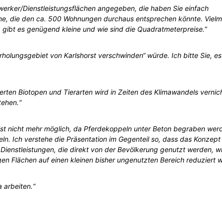
rker/Dienstleistungsflächen angegeben, die haben Sie einfach
he, die den ca. 500 Wohnungen durchaus entsprechen könnte. Vielm
, gibt es genügend kleine und wie sind die Quadratmeterpreise.
“
holungsgebiet von Karlshorst ver­schwinden“ würde. Ich bitte Sie, es
werten Biotopen und Tierarten wird in Zeiten des Klimawandels vernich
tehen.“
t ist nicht mehr möglich, da Pferdekoppeln unter Beton begraben werd
n. Ich verstehe die Präsentation im Gegenteil so, dass das Konzept
e Dienstleistungen, die direkt von der Bevölkerung genutzt werden, w
gen Flächen auf einen kleinen bisher ungenutzten Bereich reduziert 
 arbeiten.“