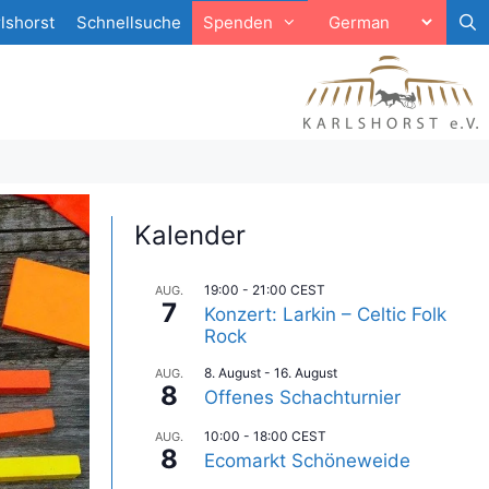
lshorst
Schnellsuche
Spenden
Kalender
19:00
-
21:00
CEST
AUG.
7
Konzert: Larkin – Celtic Folk
Rock
8. August
-
16. August
AUG.
8
Offenes Schachturnier
10:00
-
18:00
CEST
AUG.
8
Ecomarkt Schöneweide