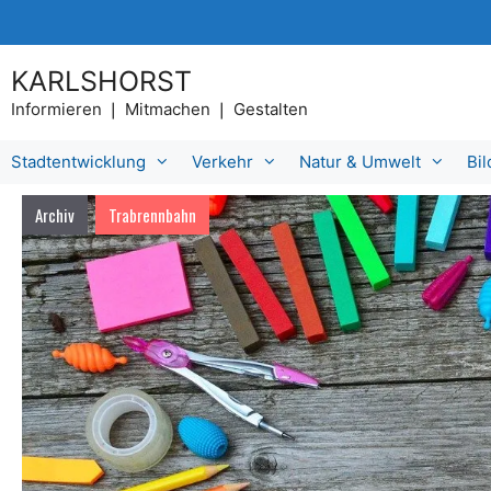
Zum
Inhalt
springen
KARLSHORST
Informieren ❘ Mitmachen ❘ Gestalten
Stadtentwicklung
Verkehr
Natur & Umwelt
Bi
Archiv
Trabrennbahn