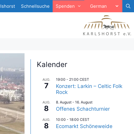
lshorst
Schnellsuche
Spenden
Kalender
19:00
-
21:00
CEST
AUG.
7
Konzert: Larkin – Celtic Folk
Rock
8. August
-
16. August
AUG.
8
Offenes Schachturnier
10:00
-
18:00
CEST
AUG.
8
Ecomarkt Schöneweide