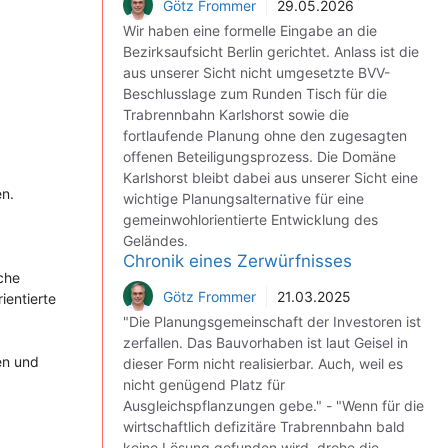
Götz Frommer
29.05.2026
Wir haben eine formelle Eingabe an die
Bezirksaufsicht Berlin gerichtet. Anlass ist die
aus unserer Sicht nicht umgesetzte BVV-
Beschlusslage zum Runden Tisch für die
Trabrennbahn Karlshorst sowie die
fortlaufende Planung ohne den zugesagten
offenen Beteiligungsprozess. Die Domäne
Karlshorst bleibt dabei aus unserer Sicht eine
en.
wichtige Planungsalternative für eine
gemeinwohlorientierte Entwicklung des
Geländes.
Chronik eines Zerwürfnisses
äche
Götz Frommer
21.03.2025
ientierte
"Die Planungsgemeinschaft der Investoren ist
zerfallen. Das Bauvorhaben ist laut Geisel in
n und
dieser Form nicht realisierbar. Auch, weil es
nicht genügend Platz für
Ausgleichspflanzungen gebe." - "Wenn für die
wirtschaftlich defizitäre Trabrennbahn bald
keine Lösung gefunden wird, drohe die