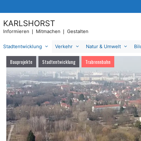
Zum
Inhalt
springen
KARLSHORST
Informieren ❘ Mitmachen ❘ Gestalten
Stadtentwicklung
Verkehr
Natur & Umwelt
Bi
Bauprojekte
Stadtentwicklung
Trabrennbahn